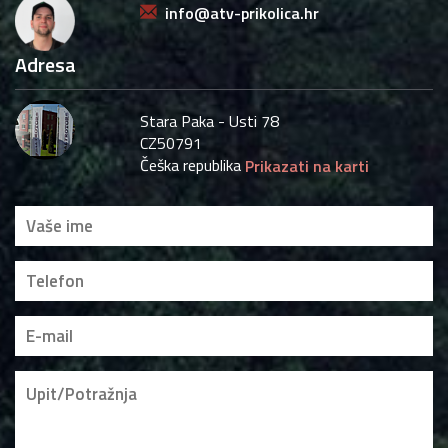
info@atv-prikolica.hr
Adresa
Stara Paka - Usti 78
CZ50791
Češka republika
Prikazati na karti